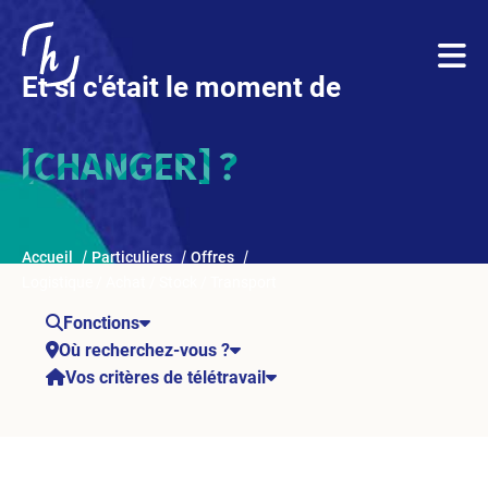
Et si c'était le moment de
[CHANGER] ?
Accueil
Particuliers
Offres
Logistique / Achat / Stock / Transport
Fonctions
Où recherchez-vous ?
Vos critères de télétravail