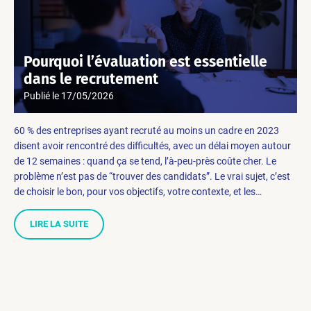
Pourquoi l’évaluation est essentielle
dans le recrutement
Publié le
17/05/2026
60 % des entreprises ayant recruté au moins un cadre en 2023
disent avoir rencontré des difficultés, avec un délai moyen autour
de 12 semaines : quand ça se tend, l’à-peu-près coûte cher. Le
problème n’est pas de “trouver des candidats”. Le vrai sujet, c’est
de choisir le bon, pour vos objectifs, votre contexte, et les…
LIRE LA SUITE