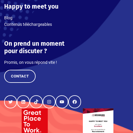
Happy to meet you
Blog
Contenus téléchargeables
On prend un moment
pour discuter ?
Promis, on vous répond vite !
CONTACT
Twitter
LinkedIn
TikTok
Instagram
YouTube
Facebook