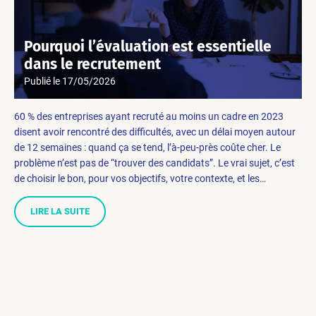
Pourquoi l’évaluation est essentielle
dans le recrutement
Publié le
17/05/2026
60 % des entreprises ayant recruté au moins un cadre en 2023
disent avoir rencontré des difficultés, avec un délai moyen autour
de 12 semaines : quand ça se tend, l’à-peu-près coûte cher. Le
problème n’est pas de “trouver des candidats”. Le vrai sujet, c’est
de choisir le bon, pour vos objectifs, votre contexte, et les…
LIRE LA SUITE