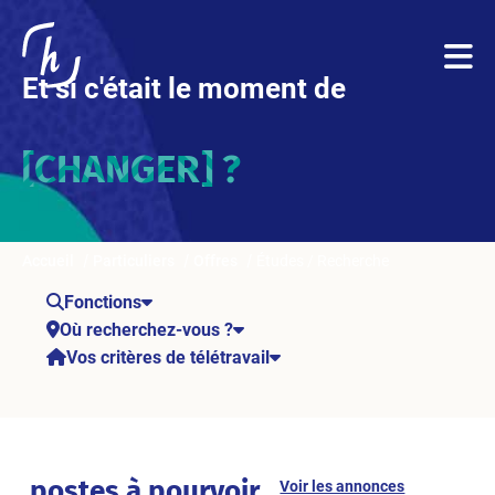
Et si c'était le moment de
[CHANGER] ?
Accueil
Particuliers
Offres
Études / Recherche
Fonctions
Où recherchez-vous ?
Vos critères de télétravail
postes à pourvoir
Voir les annonces