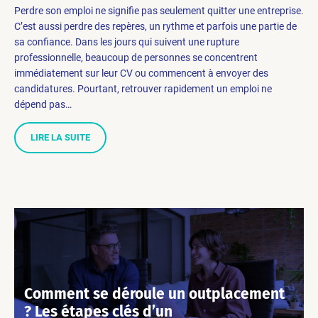
Perdre son emploi ne signifie pas seulement quitter une entreprise.
C’est aussi perdre des repères, un rythme et parfois une partie de
sa confiance. Dans les jours qui suivent une rupture
professionnelle, beaucoup de personnes se concentrent
immédiatement sur leur CV ou commencent à envoyer des
candidatures. Pourtant, retrouver rapidement un emploi ne
dépend pas…
LIRE LA SUITE
Comment se déroule un outplacement
? Les étapes clés d’un