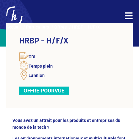
Accueil
Particuliers
Offres
HRBP – H/F/X
HRBP - H/F/X
CDI
Temps plein
Lannion
OFFRE POURVUE
Vous avez un attrait pour les produits et entreprises du
monde de la tech ?
Les environnements internationaux et multiculturels font