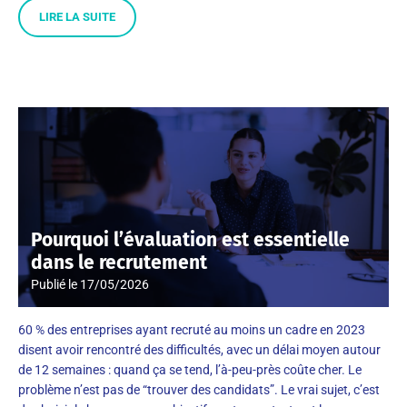
LIRE LA SUITE
Pourquoi l’évaluation est essentielle
dans le recrutement
Publié le
17/05/2026
60 % des entreprises ayant recruté au moins un cadre en 2023
disent avoir rencontré des difficultés, avec un délai moyen autour
de 12 semaines : quand ça se tend, l’à-peu-près coûte cher. Le
problème n’est pas de “trouver des candidats”. Le vrai sujet, c’est