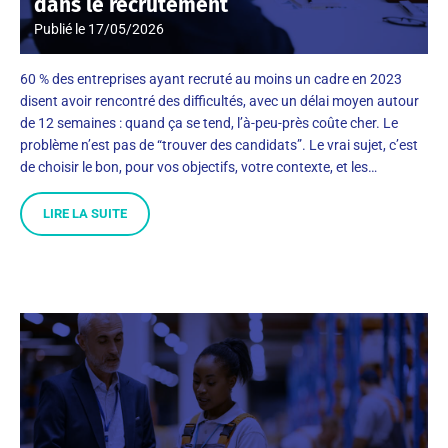
dans le recrutement
Publié le
17/05/2026
60 % des entreprises ayant recruté au moins un cadre en 2023
disent avoir rencontré des difficultés, avec un délai moyen autour
de 12 semaines : quand ça se tend, l’à-peu-près coûte cher. Le
problème n’est pas de “trouver des candidats”. Le vrai sujet, c’est
de choisir le bon, pour vos objectifs, votre contexte, et les…
LIRE LA SUITE