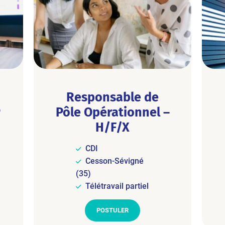
Responsable de
P
Pôle Opérationnel –
H/F/X
CDI
Cesson-Sévigné
(35)
Télétravail partiel
POSTULER