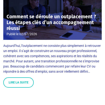
Comment se déroule un outplacement ?
Les étapes clés d’un accompagnement
réussi
Publié le
02/07/2026
Aujourd’hui, l’outplacement ne consiste plus simplement à retrouver
un emploi. Il s’agit de construire un nouveau projet professionnel,
cohérent avec ses compétences, ses aspirations et les réalités du
marché. Pour autant, une transition professionnelle ne s’improvise
pas. Beaucoup de candidats commencent par refaire leur CV ou
répondre à des offres d’emploi, sans avoir réellement défini…
LIRE LA SUITE