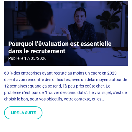
Pourquoi l’évaluation est essentielle
dans le recrutement
Publié le
17/05/2026
60 % des entreprises ayant recruté au moins un cadre en 2023
disent avoir rencontré des difficultés, avec un délai moyen autour de
12 semaines : quand ça se tend, l’à-peu-près coûte cher. Le
problème n’est pas de “trouver des candidats”. Le vrai sujet, c’est de
choisir le bon, pour vos objectifs, votre contexte, et les…
LIRE LA SUITE