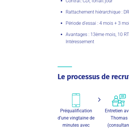
Contrat : CDI
, forfait jour
Rattachement hiérarchique : D
Période d’essai : 4 mois + 3 mo
Avantages : 13ème mois,
10 RT
Intéressement
Le processus de recr
Préqualification
Entretien a
d’une vingtaine de
Thomas
minutes avec
(consultan