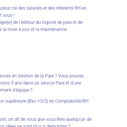
ocuteur clé des salariés et des référents RH en
st vous !
égié
(e)
de l’éditeur du logiciel de paie et de
z la mise à jour et la maintenance
ances
en
Gestion de la Paie ?
Vous pouvez
 moins 5 ans dans un service Paie et d’une
ement d’équipe ?
on supérieure (Bac +3/5) en Comptabilité/RH
ots, on dit de vous que vous êtes quelqu’un de
 vos idées ne sont plus à démontrer ?