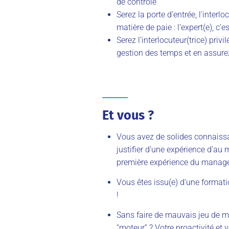
de contrôle
Serez la porte d’entrée, l’interl
matière de paie : l’expert
(e)
, c’e
S
erez l’interlocuteur
(
trice
)
privil
gestion des temps et en assure
Et vous ?
Vous
avez de solides
co
nnaiss
justifier d’une expérience d’au
première expérience du manag
Vous êtes issu
(e)
d’une formati
!
Sans faire de mauvais jeu de m
“moteur” ? Votre proactivité et