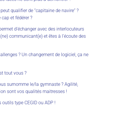
eut qualifier de “capitaine de navire” ?
 cap et fédére
r
?
 permet d’échanger avec des interlocuteurs
n
(ne)
communicant
(e)
et êtes à l’écoute des
hallenges ? Un changement de logiciel, ça ne
est tout vous ?
vous surnomme le
/la
gymnaste ? Agilité,
tion sont vos qualités maitresses !
 outils type CEGID ou ADP !