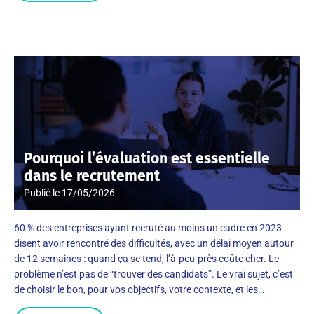
Pourquoi l’évaluation est essentielle
dans le recrutement
Publié le
17/05/2026
60 % des entreprises ayant recruté au moins un cadre en 2023
disent avoir rencontré des difficultés, avec un délai moyen autour
de 12 semaines : quand ça se tend, l’à-peu-près coûte cher. Le
problème n’est pas de “trouver des candidats”. Le vrai sujet, c’est
de choisir le bon, pour vos objectifs, votre contexte, et les…