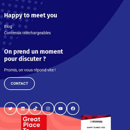
Happy to meet you
Blog
Contenus téléchargeables
On prend un moment
pour discuter ?
Promis, on vous répond vite !
CONTACT
Twitter
LinkedIn
TikTok
Instagram
YouTube
Facebook