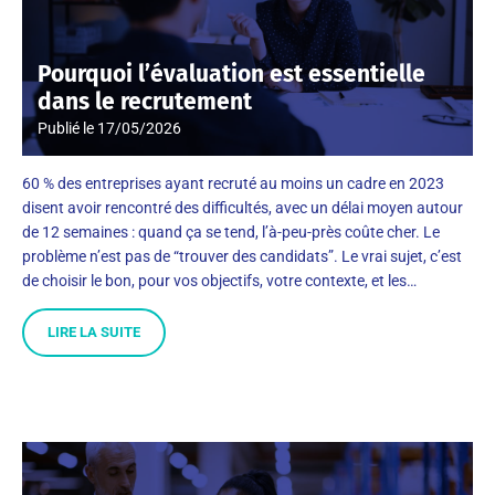
Pourquoi l’évaluation est essentielle
dans le recrutement
Publié le
17/05/2026
60 % des entreprises ayant recruté au moins un cadre en 2023
disent avoir rencontré des difficultés, avec un délai moyen autour
de 12 semaines : quand ça se tend, l’à-peu-près coûte cher. Le
problème n’est pas de “trouver des candidats”. Le vrai sujet, c’est
de choisir le bon, pour vos objectifs, votre contexte, et les…
LIRE LA SUITE