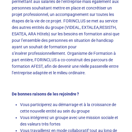
permettant aux salariés de l’entreprise mais également aux
personnes souhaitant mettre en place et concrétiser un
projet profess
ionnel, un accompagnement sur toutes les
étapes de la vie de ce projet
.
FORINCLUS
se met au
service
des autres entités du groupe (VIDEAL,
EXTALEA,RESISTH
,
ESATEA
,
ARA Hôtels) sur les besoins en formation
ainsi que
pou
r
l’ensemble des personnes en situation de handicap
ayant un souhait de formation pour
s’insérer
professionnellement
. Organisme de Formation à
part enti
ère, FORINCLUS
a
co
-construi
t
des parcours de
formation AFEST, afin de devenir
une réelle passerelle entre
l’entreprise adaptée et le milieu
ordinaire.
De bonnes raisons de les rejoindre ?
Vous p
articipe
rez
au démarrage et à la croissance de
cette nouvelle entité au sein du groupe
Vous intégrerez un groupe avec une mission sociale et
des valeurs très fortes
Vous travaillerez en mode collaboratif tout au long de