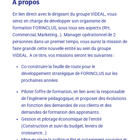
À propos
En lien direct avec le dirigeant du groupe V
IDEAL
, vous
serez en charge de développer
son organisme de
formation
F
ORINCLUS
, sous tous ses aspects (RH,
Commercial, Marketing…). Manager opérationnel de 2
personnes dans un premier temps, vous
aurez la mission de
faire grandir cette nouvelle entité
au
sein
du groupe
V
IDEAL.
A ce titre, vos missions seront les suivant
es :
Co-construire la feuille de route pour le
développement
stratégique
de F
ORINCLUS
sur les
prochaines années
Piloter l’offre de formation, en lien avec la responsable
de l’ingénierie pédagogique, et proposer des évolutions
en fonction des demandes de vos clients
et des
demandes de formation des
apprenants
.
Gestion et pilotage économique de l’entité
(
Construction et suivi du b
udget, leviers de
croissance…)
M
ise
en place la politique RH et notamment
sourcing
et