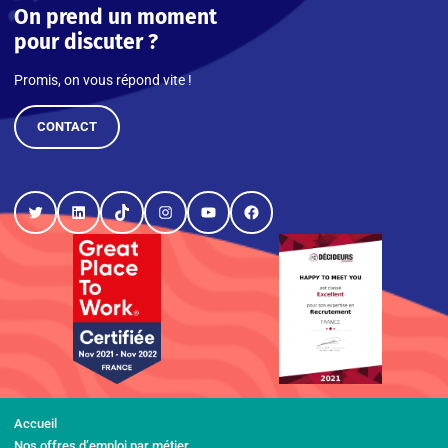
On prend un moment
pour discuter ?
Promis, on vous répond vite !
CONTACT
Twitter
LinkedIn
TikTok
Instagram
YouTube
Facebook
Accueil
Nos offres d’emploi par métier