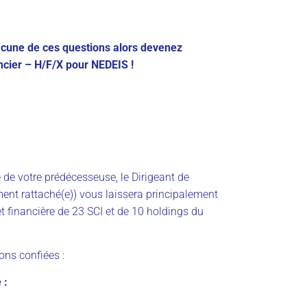
acune de ces questions alors devenez
ncier
–
H/F/X
pour NEDEIS !
e de votre prédécesseuse, le Dirigeant de
ent rattaché(e)) vous laissera principalement
t financière de 23 SCI et de 10 holdings du
ions confiées :
 :