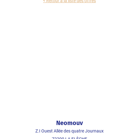
< Retour à la liste des offres
Neomouv
Z.I Ouest Allée des quatre Journaux
72200
LA FLÈCHE