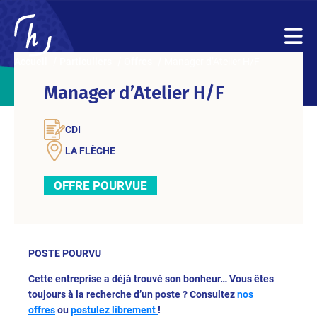
Accueil
Particuliers
Offres
Manager d’Atelier H/F
Manager d’Atelier H/F
CDI
LA FLÈCHE
OFFRE POURVUE
POSTE POURVU
Cette entreprise a déjà trouvé son bonheur… Vous êtes
toujours à la recherche d’un poste ? Consultez
nos
offres
ou
postulez librement
!