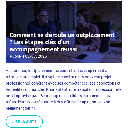
Comment se déroule un outplacement
? Les étapes clés d’un
accompagnement réussi
Publié le
02/07/2026
Aujourd’hui, l’outplacement ne consiste plus simplement à
retrouver un emploi. Il s’agit de construire un nouveau projet
professionnel, cohérent avec ses compétences, ses aspirations et
les réalités du marché. Pour autant, une transition professionnelle
ne s’improvise pas. Beaucoup de candidats commencent par
refaire leur CV ou répondre à des offres d’emploi, sans avoir
réellement défini…
LIRE LA SUITE