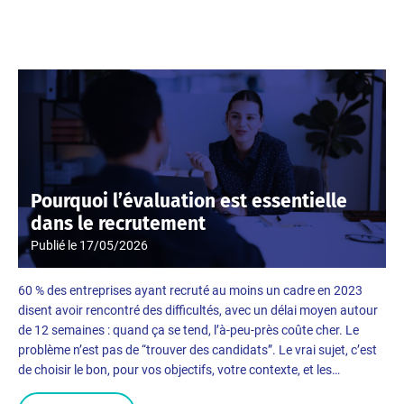
Pourquoi l’évaluation est essentielle
dans le recrutement
Publié le
17/05/2026
60 % des entreprises ayant recruté au moins un cadre en 2023
disent avoir rencontré des difficultés, avec un délai moyen autour
de 12 semaines : quand ça se tend, l’à-peu-près coûte cher. Le
problème n’est pas de “trouver des candidats”. Le vrai sujet, c’est
de choisir le bon, pour vos objectifs, votre contexte, et les…