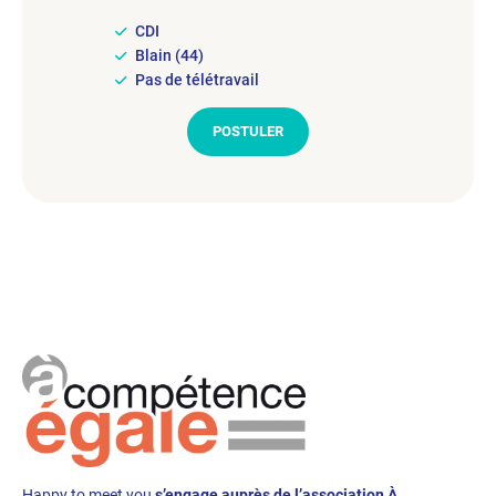
CDI
Blain (44)
Pas de télétravail
POSTULER
Happy to meet you
s’engage auprès de l’association À