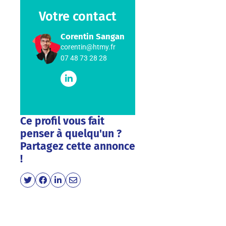
Votre contact
Corentin Sangan
corentin@htmy.fr
07 48 73 28 28
Ce profil vous fait
penser à quelqu'un ?
Partagez cette annonce
!