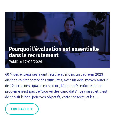
Pourquoi l’évaluation est essentielle
dans le recrutement
Publié le
17/05/2026
60 % des entreprises ayant recruté au moins un cadre en 2023
disent avoir rencontré des difficultés, avec un délai moyen autour
de 12 semaines : quand ça se tend, l’à-peu-près coûte cher. Le
problème n’est pas de “trouver des candidats”. Le vrai sujet, c’est
de choisir le bon, pour vos objectifs, votre contexte, et les…
LIRE LA SUITE