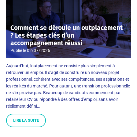
Comment se déroule un outplacement
? Les étapes clés d’un
accompagnement réussi
Publié le
02/07/2026
Aujourd’hui, l’outplacement ne consiste plus simplement à
retrouver un emploi. Il s’agit de construire un nouveau projet
professionnel, cohérent avec ses compétences, ses aspirations et
les réalités du marché. Pour autant, une transition professionnelle
ne s’improvise pas. Beaucoup de candidats commencent par
refaire leur CV ou répondre à des offres d’emploi, sans avoir
réellement défini…
LIRE LA SUITE