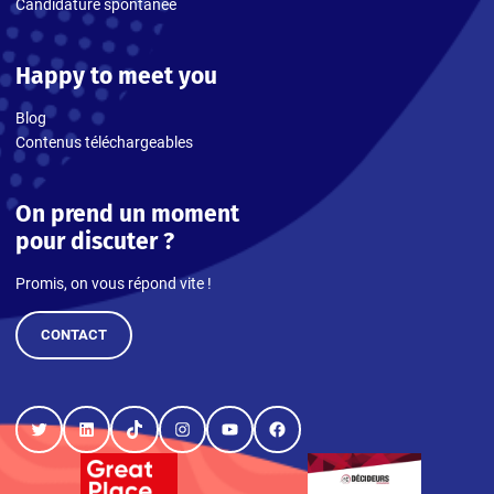
Candidature spontanée
Happy to meet you
Blog
Contenus téléchargeables
On prend un moment
pour discuter ?
Promis, on vous répond vite !
CONTACT
Twitter
LinkedIn
TikTok
Instagram
YouTube
Facebook