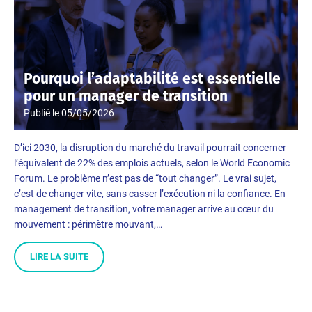
Pourquoi l’adaptabilité est essentielle
pour un manager de transition
Publié le
05/05/2026
D’ici 2030, la disruption du marché du travail pourrait concerner
l’équivalent de 22% des emplois actuels, selon le World Economic
Forum. Le problème n’est pas de “tout changer”. Le vrai sujet,
c’est de changer vite, sans casser l’exécution ni la confiance. En
management de transition, votre manager arrive au cœur du
mouvement : périmètre mouvant,…
LIRE LA SUITE