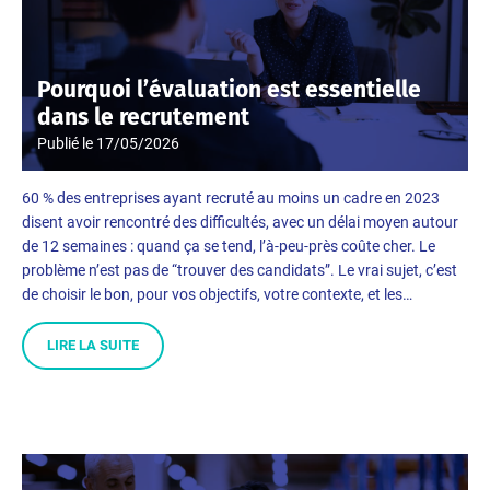
Pourquoi l’évaluation est essentielle
dans le recrutement
Publié le
17/05/2026
60 % des entreprises ayant recruté au moins un cadre en 2023
disent avoir rencontré des difficultés, avec un délai moyen autour
de 12 semaines : quand ça se tend, l’à-peu-près coûte cher. Le
problème n’est pas de “trouver des candidats”. Le vrai sujet, c’est
de choisir le bon, pour vos objectifs, votre contexte, et les…
LIRE LA SUITE