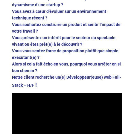
dynamisme d’une startup ?
Vous avez à cœur d’évoluer sur un environnement
technique récent ?
Vous souhaitez construire un produit et sentir l’impact de
votre travail ?
Vous présentez un intérêt pour le secteur du spectacle
vivant ou êtes prêt(e) à le découvrir ?
Vous vous sentez force de proposition plutôt que simple
exécutant(e) ?
Alors si cela fait écho en vous, pourquoi vous arrêter en si
bon chemin ?
Notre client recherche un(e) Développeur(euse) web Full-
!
Stack – H/F