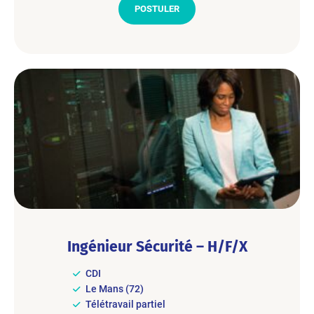
POSTULER
Ingénieur Sécurité – H/F/X
CDI
Le Mans (72)
Télétravail partiel