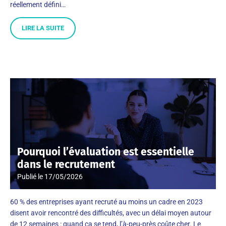
réellement défini…
LIRE LA SUITE
Pourquoi l’évaluation est essentielle
dans le recrutement
Publié le
17/05/2026
60 % des entreprises ayant recruté au moins un cadre en 2023
disent avoir rencontré des difficultés, avec un délai moyen autour
de 12 semaines : quand ça se tend, l’à-peu-près coûte cher. Le