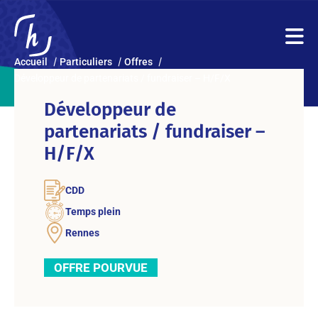
Accueil
Particuliers
Offres
Développeur de partenariats / fundraiser – H/F/X
Développeur de
partenariats / fundraiser –
H/F/X
CDD
Temps plein
Rennes
OFFRE POURVUE