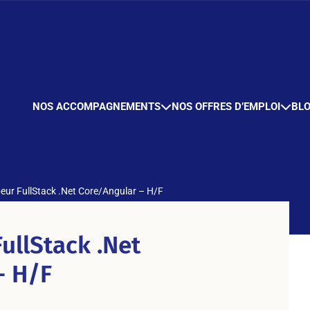
NOS ACCOMPAGNEMENTS
NOS OFFRES D’EMPLOI
BL
eur FullStack .Net Core/Angular – H/F
ullStack .Net
- H/F