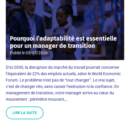
Pourquoi l’adaptabilité est essentielle
pour un manager de transition
Publié le
05/05/2026
D’ici 2030, la disruption du marché du travail pourrait concerner
l’équivalent de 22% des emplois actuels, selon le World Economic
Forum. Le problème n’est pas de “tout changer”. Le vrai sujet,
c’est de changer vite, sans casser l’exécution ni la confiance. En
management de transition, votre manager arrive au cœur du
mouvement : périmètre mouvant,…
LIRE LA SUITE