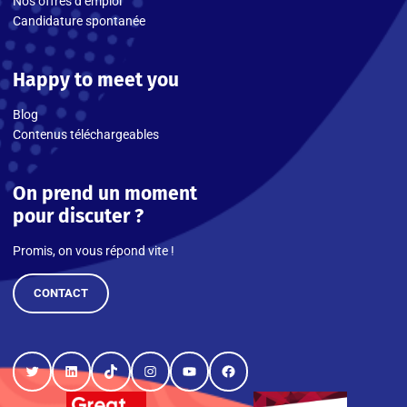
Nos offres d’emploi
Candidature spontanée
Happy to meet you
Blog
Contenus téléchargeables
On prend un moment
pour discuter ?
Promis, on vous répond vite !
CONTACT
Twitter
LinkedIn
TikTok
Instagram
YouTube
Facebook