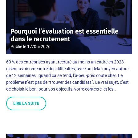
Pourquoi l’évaluation est essentielle
dans le recrutement
Publié le
17/05/2026
60 % des entreprises ayant recruté au moins un cadre en 2023
disent avoir rencontré des difficultés, avec un délai moyen autour
de 12 semaines : quand ça se tend, l’à-peu-près coûte cher. Le
problème n’est pas de “trouver des candidats”. Le vrai sujet, c’est
de choisir le bon, pour vos objectifs, votre contexte, et les…
LIRE LA SUITE