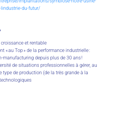
entreprise/implantations/symbiose-notre-usine-
industrie-du-futur/
?
 croissance et rentable
t « au Top » de la performance industrielle :
n-manufacturing depuis plus de 30 ans !
ersité de situations professionnelles à gérer, au
e type de production (de la très grande à la
s technologiques