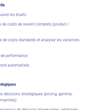
lle
suivre les écarts
ls de coûts de revient complets (produit /
 de coûts standards et analyser les variances
s de performance
 bord automatisés
atégiques
s décisions stratégiques (pricing, gamme,
 marchés)
 processus de décision (stage-gates, arbitrages