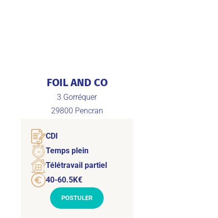
FOIL AND CO
3 Gorréquer
29800
Pencran
CDI
Temps plein
Télétravail partiel
40-60.5K€
POSTULER