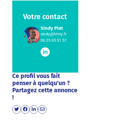
Votre contact
Sindy Piat
sindy@htmy.fr
06 25 65 51 51
Ce profil vous fait
penser à quelqu'un ?
Partagez cette annonce
!