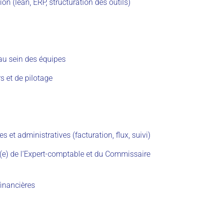
ion (lean, ERP, structuration des outils)
 au sein des équipes
s et de pilotage
s et administratives (facturation, flux, suivi)
pal(e) de l’Expert-comptable et du Commissaire
financières