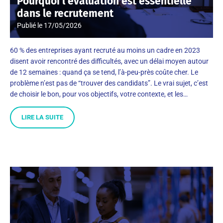
Pourquoi l’évaluation est essentielle
dans le recrutement
Publié le
17/05/2026
60 % des entreprises ayant recruté au moins un cadre en 2023
disent avoir rencontré des difficultés, avec un délai moyen autour
de 12 semaines : quand ça se tend, l’à-peu-près coûte cher. Le
problème n’est pas de “trouver des candidats”. Le vrai sujet, c’est
de choisir le bon, pour vos objectifs, votre contexte, et les…
LIRE LA SUITE