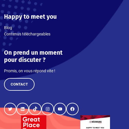
Happy to meet you
Blog
Contenus téléchargeables
On prend un moment
pour discuter ?
Promis, on vous répond vite !
CONTACT
Twitter
LinkedIn
TikTok
Instagram
YouTube
Facebook