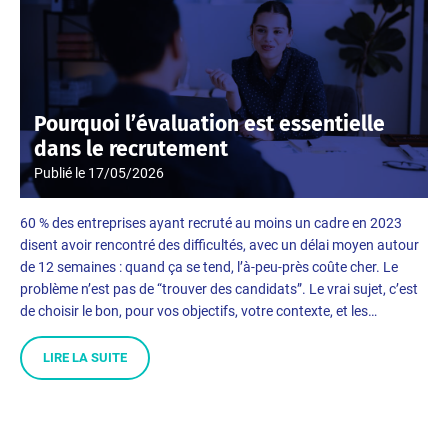
Pourquoi l’évaluation est essentielle
dans le recrutement
Publié le
17/05/2026
60 % des entreprises ayant recruté au moins un cadre en 2023
disent avoir rencontré des difficultés, avec un délai moyen autour
de 12 semaines : quand ça se tend, l’à-peu-près coûte cher. Le
problème n’est pas de “trouver des candidats”. Le vrai sujet, c’est
de choisir le bon, pour vos objectifs, votre contexte, et les…
LIRE LA SUITE