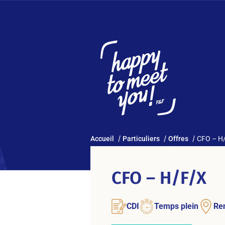
Accueil
Particuliers
Offres
CFO – H
CFO – H/F/X
CDI
Temps plein
Re