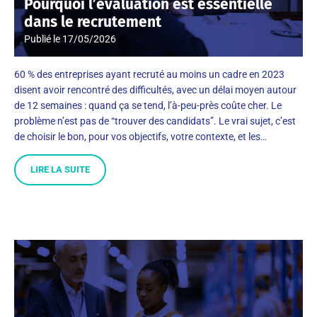
Pourquoi l’évaluation est essentielle
dans le recrutement
Publié le
17/05/2026
60 % des entreprises ayant recruté au moins un cadre en 2023
disent avoir rencontré des difficultés, avec un délai moyen autour
de 12 semaines : quand ça se tend, l’à-peu-près coûte cher. Le
problème n’est pas de “trouver des candidats”. Le vrai sujet, c’est
de choisir le bon, pour vos objectifs, votre contexte, et les…
LIRE LA SUITE