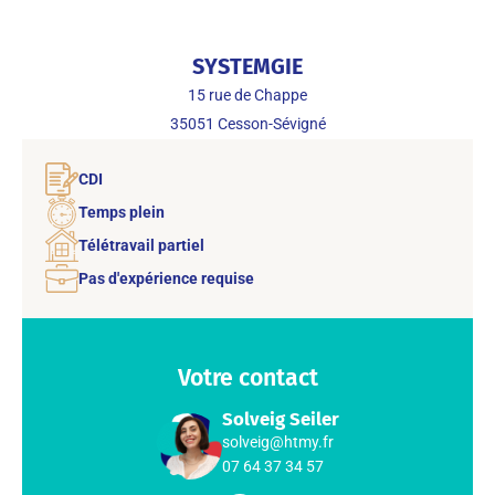
SYSTEMGIE
15 rue de Chappe
35051
Cesson-Sévigné
CDI
Temps plein
Télétravail partiel
Pas d'expérience requise
Votre contact
Solveig Seiler
solveig@htmy.fr
07 64 37 34 57