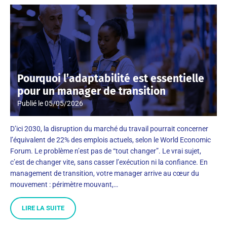
Pourquoi l’adaptabilité est essentielle
pour un manager de transition
Publié le
05/05/2026
D’ici 2030, la disruption du marché du travail pourrait concerner
l’équivalent de 22% des emplois actuels, selon le World Economic
Forum. Le problème n’est pas de “tout changer”. Le vrai sujet,
c’est de changer vite, sans casser l’exécution ni la confiance. En
management de transition, votre manager arrive au cœur du
mouvement : périmètre mouvant,…
LIRE LA SUITE