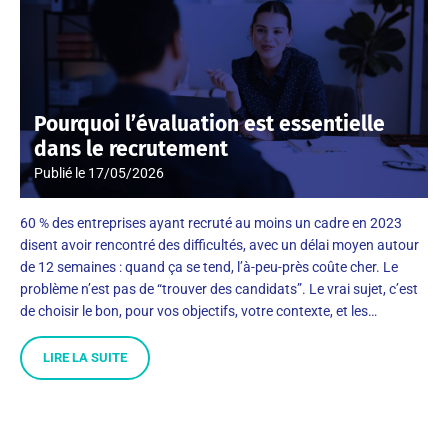
Pourquoi l’évaluation est essentielle
dans le recrutement
Publié le
17/05/2026
60 % des entreprises ayant recruté au moins un cadre en 2023
disent avoir rencontré des difficultés, avec un délai moyen autour
de 12 semaines : quand ça se tend, l’à-peu-près coûte cher. Le
problème n’est pas de “trouver des candidats”. Le vrai sujet, c’est
de choisir le bon, pour vos objectifs, votre contexte, et les…
LIRE LA SUITE