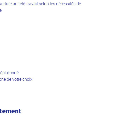
uverture au télé-travail selon les nécessités de
e
 déplafonné
one de votre choix
utement