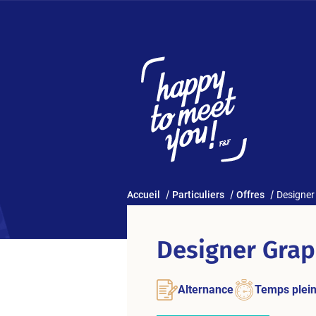
Accueil
Particuliers
Offres
Designer
Designer Grap
Alternance
Temps plei