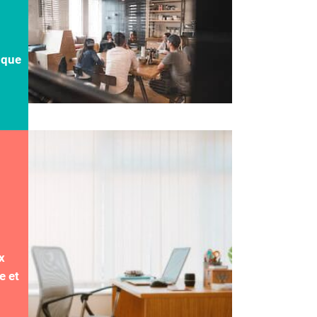
ique
x
e et