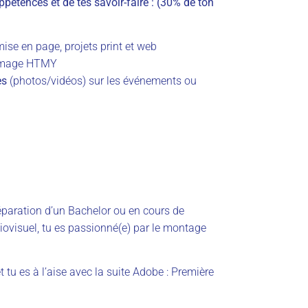
pétences et de tes savoir-faire : (30% de ton
ise en page, projets print et web
 image HTMY
es
(photos/vidéos) sur les événements ou
éparation d’un Bachelor ou en cours de
iovisuel, tu es passionné(e) par le montage
 tu es à l’aise avec la suite Adobe : Première