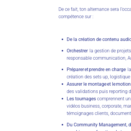
De ce fait, ton alternance sera l’oc
compétence sur :
De la création de contenu audio
Orchestrer
la gestion de projet
responsable communication, A
Préparer et prendre en charge
l
création des sets up, logistique
Assurer le montage et le motio
des validations puis reporting 
Les tournages
comprennent un 
vidéos business, corporate, m
témoignages clients, document
Du Community Management, de l