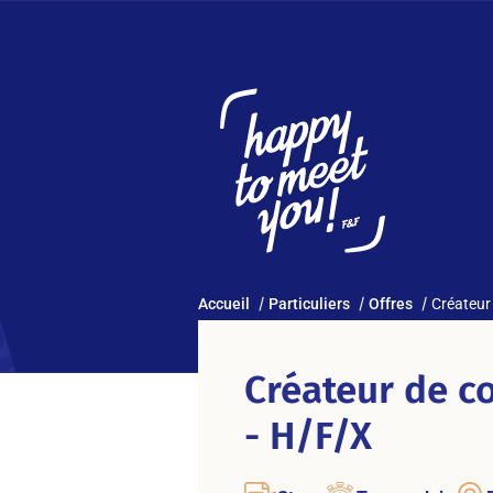
Accueil
Particuliers
Offres
Créateur
Créateur de co
- H/F/X