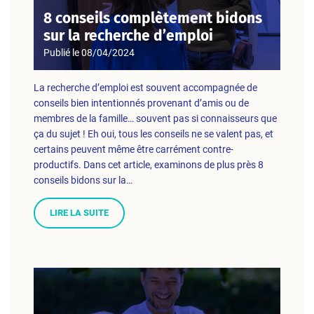
8 conseils complètement bidons
sur la recherche d’emploi
Publié le
08/04/2024
La recherche d’emploi est souvent accompagnée de
conseils bien intentionnés provenant d’amis ou de
membres de la famille… souvent pas si connaisseurs que
ça du sujet ! Eh oui, tous les conseils ne se valent pas, et
certains peuvent même être carrément contre-
productifs. Dans cet article, examinons de plus près 8
conseils bidons sur la…
LIRE LA SUITE