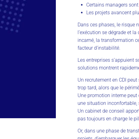
Certains managers sont su
Les projets avancent plu
Dans ces phases, le risque n
l’exécution se dégrade et la 
incarné, la transformation c
facteur d’instabilité.
Les entreprises s’appuient s
solutions montrent rapidemen
Un recrutement en CDI peut s
trop tard, alors que le périm
Une promotion interne peut 
une situation inconfortable, s
Un cabinet de conseil appor
pas toujours en charge le pi
Or, dans une phase de transf
projets, d’embarquer les équ