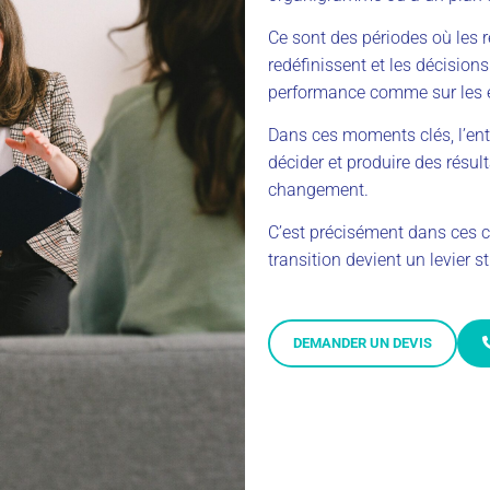
Ce sont des périodes où les r
redéfinissent et les décision
performance comme sur les 
Dans ces moments clés, l’entr
décider et produire des résult
changement.
C’est précisément dans ces 
transition devient un levier 
DEMANDER UN DEVIS