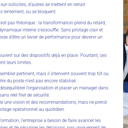
r-sollicités, d’autres se mettent en retrait
s lentement, ou se bloquent.
’est pas théorique : la transformation prend du retard,
dynamique interne s’essouffle. Sans pilotage clair et
esse d’être un levier de performance pour devenir un
ouvent sur des dispositifs déjà en place. Pourtant, ces
t leurs limites.
embler pertinent, mais il intervient souvent trop tôt ou
ètre du poste n’est pas encore stabilisé.
déséquilibrer l’organisation et placer un manager dans
ans réel filet de sécurité.
te une vision et des recommandations, mais ne prend
lotage opérationnel au quotidien.
ormation, l’entreprise a besoin de faire avancer les
ipes et de sécuriser les décisions, pas uniquement de