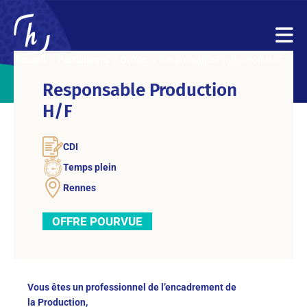
Accueil
Particuliers
Offres
Responsable Production H/F
Responsable Production
H/F
CDI
Temps plein
Rennes
OFFRE POURVUE
Vous êtes un professionnel de l’encadrement de
la Production,