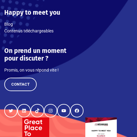
Happy to meet you
Blog
Contenus téléchargeables
On prend un moment
pour discuter ?
Promis, on vous répond vite !
CONTACT
Twitter
LinkedIn
TikTok
Instagram
YouTube
Facebook