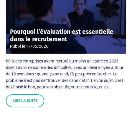
Pourquoi l’évaluation est essentielle
dans le recrutement
Publié le
17/05/2026
60 % des entreprises ayant recruté au moins un cadre en 2023
disent avoir rencontré des difficultés, avec un délai moyen autour
de 12 semaines : quand ça se tend, l’à-peu-près coûte cher. Le
problème n’est pas de “trouver des candidats”. Le vrai sujet, c’est
de choisir le bon, pour vos objectifs, votre contexte, et les…
LIRE LA SUITE