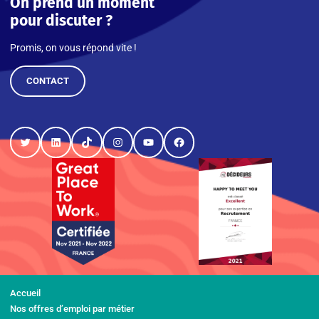
On prend un moment
pour discuter ?
Promis, on vous répond vite !
CONTACT
Twitter
LinkedIn
TikTok
Instagram
YouTube
Facebook
Accueil
Nos offres d’emploi par métier