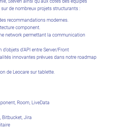
mie, Steven ainsi qu’aux côtés des équipes
z sur de nombreux projets structurants :
s des recommandations modernes.
tecture component.
che network permettant la communication
 d’objets d’API entre Server/Front
nnalités innovantes prévues dans notre roadmap
ion de Leocare sur tablette.
mponent, Room, LiveData
, Bitbucket, Jira
itaire