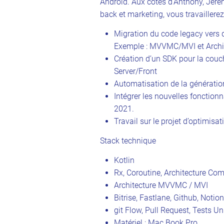
Android. Aux côtés d’Anthony, Jéré
back et marketing, vous travaillere
Migration du code legacy ver
Exemple : MVVMC/MVI et Archi
Création d’un SDK pour la cou
Server/Front
Automatisation de la génération
Intégrer les nouvelles fonctio
2021.
Travail sur le projet d’optimisat
Stack technique
Kotlin
Rx, Coroutine, Architecture Co
Architecture MVVMC / MVI
Bitrise, Fastlane, Github, Notion
git Flow, Pull Request, Tests Un
Matériel : Mac Book Pro