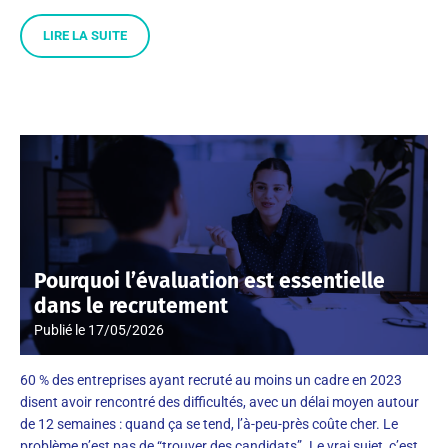
LIRE LA SUITE
Pourquoi l’évaluation est essentielle
dans le recrutement
Publié le
17/05/2026
60 % des entreprises ayant recruté au moins un cadre en 2023
disent avoir rencontré des difficultés, avec un délai moyen autour
de 12 semaines : quand ça se tend, l’à-peu-près coûte cher. Le
problème n’est pas de “trouver des candidats”. Le vrai sujet, c’est