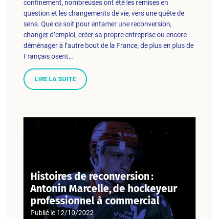
confinement, nombreuses ont été les remises en
question et les changements de vie, vers une quête de
sens. Que ce soit pour entamer une reconversion,
changer d’emploi, créer sa propre entreprise ou encore
déménager à l’autre bout de la France, de plus en plus de
Français osent…
LIRE LA SUITE
Histoires de reconversion :
Antonin Marcelle, de hockeyeur
professionnel à commercial
Publié le
12/10/2022