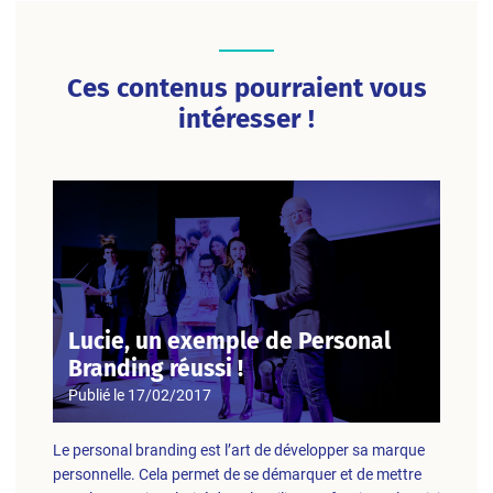
Ces contenus pourraient vous
intéresser !
Lucie, un exemple de Personal
Branding réussi !
Publié le
17/02/2017
Le personal branding est l’art de développer sa marque
personnelle. Cela permet de se démarquer et de mettre