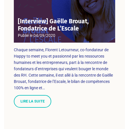
[Interview] Gaëlle Brouat,
Fondatrice de L’Escale
Publié le
04/09/2020
Chaque semaine, Florent Letourneur, co-fondateur de
Happy to meet you et passionné par les ressources
humaines et les entrepreneurs, part à la rencontre de
fondateurs d’entreprises qui veulent bouger le monde
des RH. Cette semaine, il est allé à la rencontre de Gaëlle
Brouat, fondatrice de l’Escale, le bilan de compétences
100% en ligne et…
LIRE LA SUITE