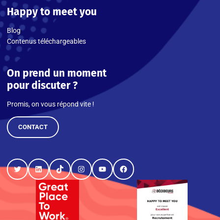
Happy to meet you
Blog
Contenus téléchargeables
On prend un moment
pour discuter ?
Promis, on vous répond vite !
CONTACT
Twitter
LinkedIn
TikTok
Instagram
YouTube
Facebook