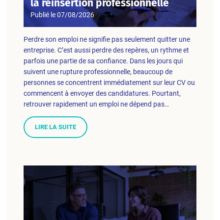
la réinsertion professionnelle
Publié le
07/08/2026
Perdre son emploi ne signifie pas seulement quitter une
entreprise. C’est aussi perdre des repères, un rythme et
parfois une partie de sa confiance. Dans les jours qui
suivent une rupture professionnelle, beaucoup de
personnes se concentrent immédiatement sur leur CV ou
commencent à envoyer des candidatures. Pourtant,
retrouver rapidement un emploi ne dépend pas…
LIRE LA SUITE