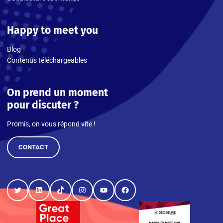
Happy to meet you
Blog
Contenus téléchargeables
On prend un moment
pour discuter ?
Promis, on vous répond vite !
CONTACT
Twitter
LinkedIn
TikTok
Instagram
YouTube
Facebook