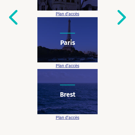
17 rue Océane (FLEX-O)
44800 Saint-Herblain
Plan d’accès
Paris
07 48 73 28 31
82 Av. du Maine – Wojo
75014 Paris
Plan d’accès
Brest
06 20 09 67 73
9 rue des Colonies
29200 Brest
Plan d’accès