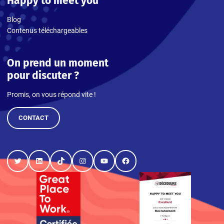
Happy to meet you
Blog
Contenus téléchargeables
On prend un moment
pour discuter ?
Promis, on vous répond vite !
CONTACT
Twitter
LinkedIn
TikTok
Instagram
YouTube
Facebook