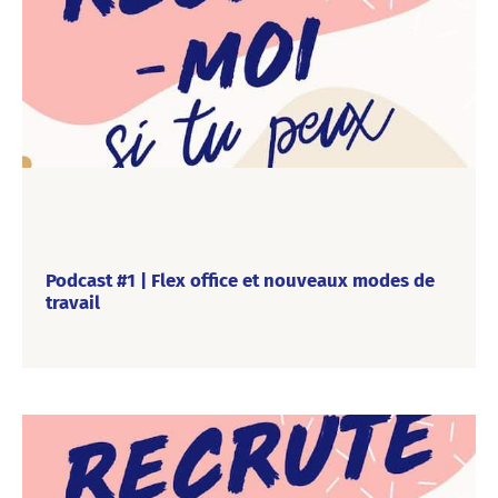
Podcast #1 | Flex office et nouveaux modes de
travail
“Recrute-moi si tu peux”, c’est notre nouveau podcast dédié
au recrutement, aux RH et à la marque employeur. Une fois
par mois, Happy to meet you vous emmène à la découverte
d’un monde du travail qui a bien changé.