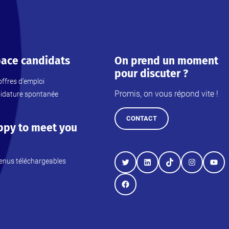
ace candidats
On prend un moment
pour discuter ?
ffres d’emploi
Promis, on vous répond vite !
idature spontanée
CONTACT
ppy to meet you
enus téléchargeables
Twitter
LinkedIn
TikTok
Instagram
YouT
Facebook