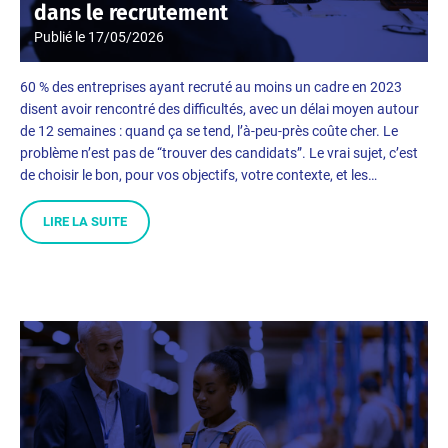
dans le recrutement
Publié le
17/05/2026
60 % des entreprises ayant recruté au moins un cadre en 2023
disent avoir rencontré des difficultés, avec un délai moyen autour
de 12 semaines : quand ça se tend, l’à-peu-près coûte cher. Le
problème n’est pas de “trouver des candidats”. Le vrai sujet, c’est
de choisir le bon, pour vos objectifs, votre contexte, et les…
LIRE LA SUITE