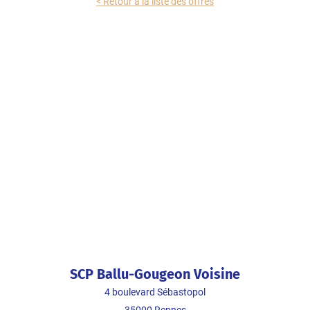
< Retour à la liste des offres
SCP Ballu-Gougeon Voisine
4 boulevard Sébastopol
35000
Rennes