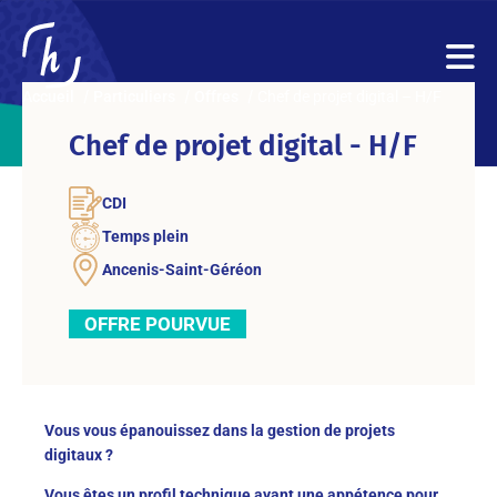
Accueil
Particuliers
Offres
Chef de projet digital – H/F
Chef de projet digital - H/F
CDI
Temps plein
Ancenis-Saint-Géréon
OFFRE POURVUE
Vous vous épanouissez dans la gestion de projets
digitaux ?
Vous êtes un profil technique ayant une appétence pour