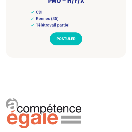
PMO – H/F/X
CDI
Rennes (35)
Télétravail partiel
POSTULER