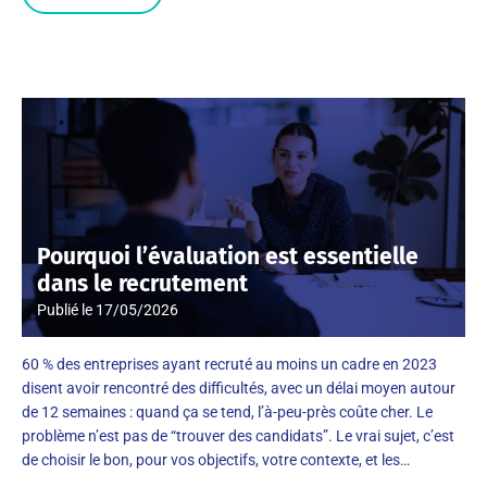
Pourquoi l’évaluation est essentielle
dans le recrutement
Publié le
17/05/2026
60 % des entreprises ayant recruté au moins un cadre en 2023
disent avoir rencontré des difficultés, avec un délai moyen autour
de 12 semaines : quand ça se tend, l’à-peu-près coûte cher. Le
problème n’est pas de “trouver des candidats”. Le vrai sujet, c’est
de choisir le bon, pour vos objectifs, votre contexte, et les…