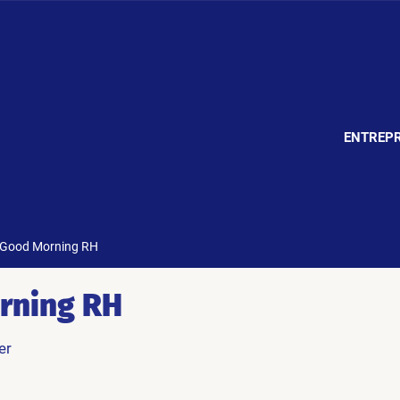
ENTREPR
Good Morning RH
rning RH
er