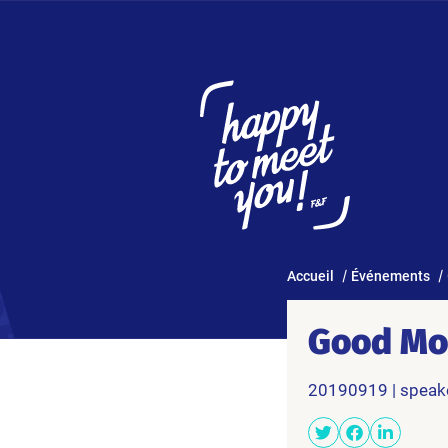
Accueil
Événements
Good Mo
20190919 | speak