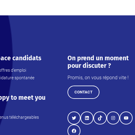
ace candidats
On prend un moment
pour discuter ?
ffres d’emploi
Promis, on vous répond vite !
idature spontanée
CONTACT
ppy to meet you
enus téléchargeables
Twitter
LinkedIn
TikTok
Instagram
YouT
Facebook