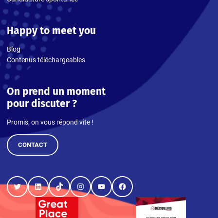
Happy to meet you
Blog
Contenus téléchargeables
On prend un moment
pour discuter ?
Promis, on vous répond vite !
CONTACT
Twitter
LinkedIn
TikTok
Instagram
YouTube
Facebook