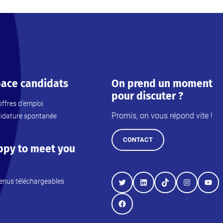
ace candidats
On prend un moment
pour discuter ?
ffres d’emploi
Promis, on vous répond vite !
idature spontanée
CONTACT
ppy to meet you
enus téléchargeables
Twitter
LinkedIn
TikTok
Instagram
YouT
Facebook