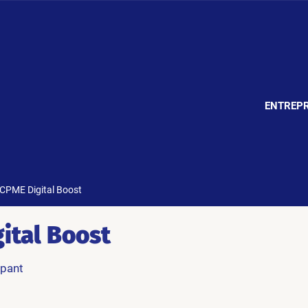
ENTREPR
CPME Digital Boost
ital Boost
ipant