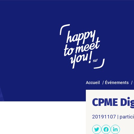
Accueil
Événements
CPME Dig
20191107 | partic